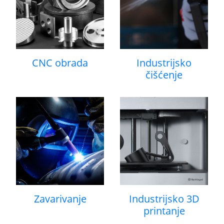
CNC obrada
Industrijsko
čišćenje
Zavarivanje
Industrijsko 3D
printanje