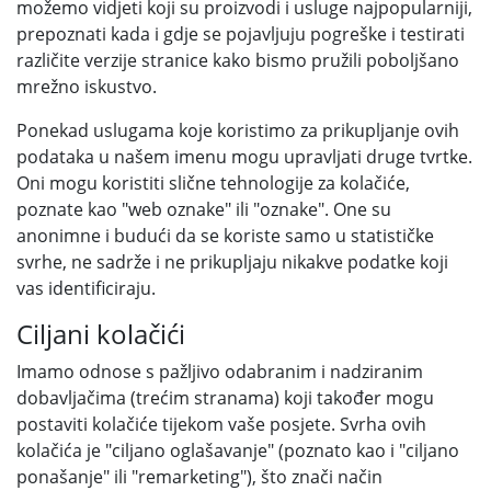
možemo vidjeti koji su proizvodi i usluge najpopularniji,
prepoznati kada i gdje se pojavljuju pogreške i testirati
različite verzije stranice kako bismo pružili poboljšano
mrežno iskustvo.
Ponekad uslugama koje koristimo za prikupljanje ovih
podataka u našem imenu mogu upravljati druge tvrtke.
Oni mogu koristiti slične tehnologije za kolačiće,
poznate kao "web oznake" ili "oznake". One su
anonimne i budući da se koriste samo u statističke
svrhe, ne sadrže i ne prikupljaju nikakve podatke koji
vas identificiraju.
Ciljani kolačići
Imamo odnose s pažljivo odabranim i nadziranim
dobavljačima (trećim stranama) koji također mogu
postaviti kolačiće tijekom vaše posjete. Svrha ovih
kolačića je "ciljano oglašavanje" (poznato kao i "ciljano
ponašanje" ili "remarketing"), što znači način