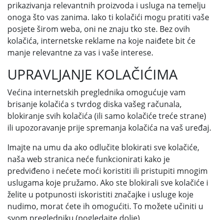
prikazivanja relevantnih proizvoda i usluga na temelju
onoga što vas zanima. Iako ti kolačići mogu pratiti vaše
posjete širom weba, oni ne znaju tko ste. Bez ovih
kolačića, internetske reklame na koje naiđete bit će
manje relevantne za vas i vaše interese.
UPRAVLJANJE KOLAČIĆIMA
Većina internetskih preglednika omogućuje vam
brisanje kolačića s tvrdog diska vašeg računala,
blokiranje svih kolačića (ili samo kolačiće treće strane)
ili upozoravanje prije spremanja kolačića na vaš uređaj.
Imajte na umu da ako odlučite blokirati sve kolačiće,
naša web stranica neće funkcionirati kako je
predviđeno i nećete moći koristiti ili pristupiti mnogim
uslugama koje pružamo. Ako ste blokirali sve kolačiće i
želite u potpunosti iskoristiti značajke i usluge koje
nudimo, morat ćete ih omogućiti. To možete učiniti u
svom pregledniku (pogledajte dolje).