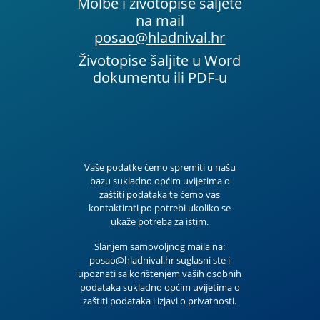
Molbe i životopise šaljete
na mail
posao@hladnival.hr
Životopise šaljite u Word
dokumentu ili PDF-u
Vaše podatke ćemo spremiti u našu
bazu sukladno općim uvijetima o
zaštiti podataka te ćemo vas
kontaktirati po potrebi ukoliko se
ukaže potreba za istim.
Slanjem samovoljnog maila na:
posao@hladnival.hr suglasni ste i
upoznati sa korištenjem vaših osobnih
podataka sukladno općim uvijetima o
zaštiti podataka i izjavi o privatnosti.